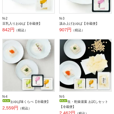
N-2
N-3
豆乳入りおゆば【冷蔵便】
汲み上げおゆば【冷蔵便】
842円
907円
（税込）
（税込）
N-4
N-5
おゆば味くらべ【冷蔵便】
生・乾燥湯葉 お試しセット
【冷蔵便】
2,559円
（税込）
2,462円
（税込）