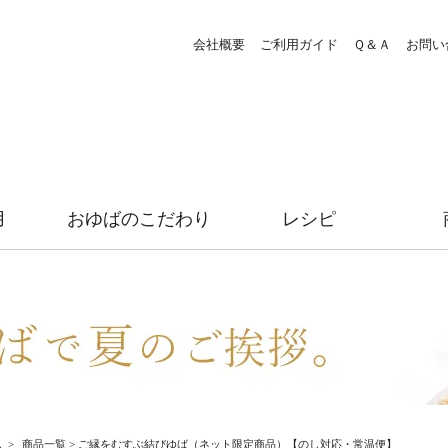
会社概要
ご利用ガイド
Ｑ＆Ａ
お問い
用
おゆばのこだわり
レシピ
ム
>
商品一覧
> ご縁をむすぶ結びゆば（ネット限定商品）【のし対応・常温便】