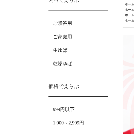
内容でえらぶ
ホー
ホー
ホー
ホー
ご贈答用
ご家庭用
生ゆば
乾燥ゆば
価格でえらぶ
999円以下
1,000～2,999円