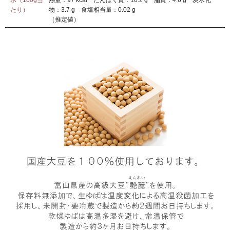
たり）
物：3.7 g 食塩相当量：0.02 g
（推定値）