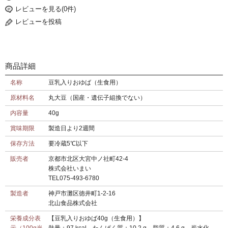
レビューを見る(0件)
レビューを投稿
商品詳細
名称
豆乳入りおゆば（生食用）
原材料名
丸大豆（国産・遺伝子組換でない）
内容量
40g
賞味期限
製造日より2週間
保存方法
要冷蔵5℃以下
販売者
京都市北区大宮中ノ社町42-4
株式会社いまい
TEL075-493-6780
製造者
神戸市灘区徳井町1-2-16
北山食品株式会社
栄養成分表
【豆乳入りおゆば40g（生食用）】
示（100g当
熱量：97 kcal たんぱく質：10.2 g 脂質：4.6 g 炭水化