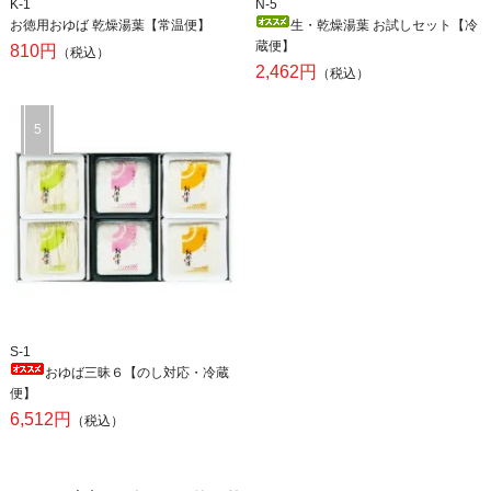
K-1
N-5
お徳用おゆば 乾燥湯葉【常温便】
生・乾燥湯葉 お試しセット【冷
蔵便】
810円
（税込）
2,462円
（税込）
S-1
おゆば三昧６【のし対応・冷蔵
便】
6,512円
（税込）