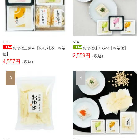
F-1
N-4
おゆば三昧４【のし対応・冷蔵
おゆば味くらべ【冷蔵便】
便】
2,559円
（税込）
4,557円
（税込）