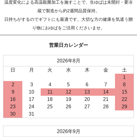
温度変化による高温殺菌加工を施すことで、生ゆばは未開封・要冷
蔵で製造から約2週間品質保持。
日持ちがするのでギフトにも最適です。大切な方の健康を気遣う贈
り物におゆばをご活用くださいませ。
営業日カレンダー
2026年8月
日
月
火
水
木
金
土
1
2
3
4
5
6
7
8
9
10
11
12
13
14
15
16
17
18
19
20
21
22
23
24
25
26
27
28
29
30
31
2026年9月