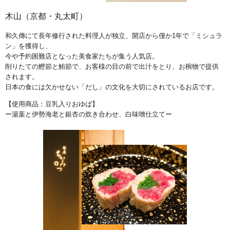
木山（京都・丸太町）
和久傳にて長年修行された料理人が独立、開店から僅か1年で「ミシュラ
ン」を獲得し、
今や予約困難店となった美食家たちが集う人気店。
削りたての鰹節と鮪節で、お客様の目の前で出汁をとり、お椀物で提供
されます。
日本の食には欠かせない「だし」の文化を大切にされているお店です。
【使用商品：豆乳入りおゆば】
ー湯葉と伊勢海老と銀杏の炊き合わせ、白味噌仕立てー