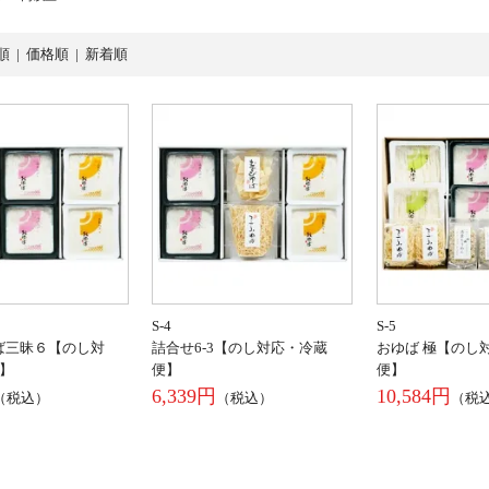
順 |
価格順
|
新着順
S-4
S-5
ば三昧６【のし対
詰合せ6-3【のし対応・冷蔵
おゆば 極【のし
】
便】
便】
6,339円
10,584円
（税込）
（税込）
（税