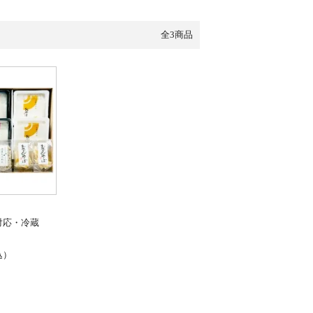
全3商品
対応・冷蔵
込）